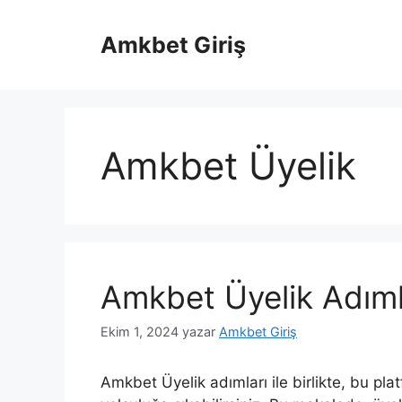
İçeriğe
atla
Amkbet Giriş
Amkbet Üyelik
Amkbet Üyelik Adıml
Ekim 1, 2024
yazar
Amkbet Giriş
Amkbet Üyelik adımları ile birlikte, bu pl