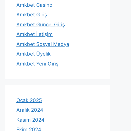
Amkbet Casino
Amkbet Giriş
Amkbet Güncel Giriş
Amkbet İletişim
Amkbet Sosyal Medya
Amkbet Üyelik
Amkbet Yeni Giriş
Ocak 2025
Aralık 2024
Kasım 2024
Ekim 2024