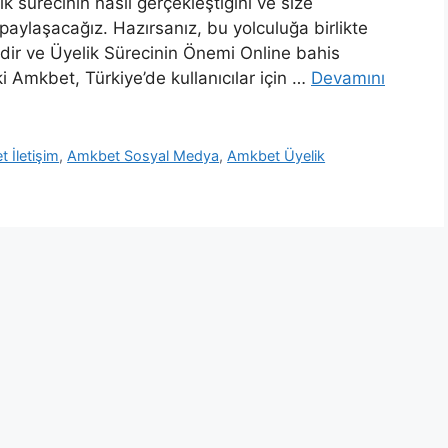
k sürecinin nasıl gerçekleştiğini ve size
 paylaşacağız. Hazırsanız, bu yolculuğa birlikte
dir ve Üyelik Sürecinin Önemi Online bahis
 Amkbet, Türkiye’de kullanıcılar için …
Devamını
 İletişim
,
Amkbet Sosyal Medya
,
Amkbet Üyelik