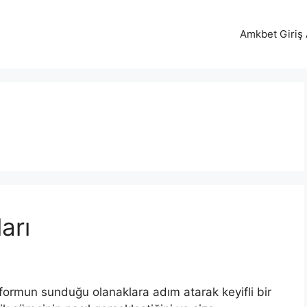
Amkbet Giriş
arı
atformun sunduğu olanaklara adım atarak keyifli bir