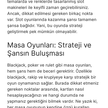
temalarda ve renklerde tasarlanmış slot
makineleri ile keyifli zaman geçirebilirsiniz.
Ancak, dikkat edilmesi gereken birkaç nokta
var. Slot oyunlarında kazanma şansı tamamen
şansa bağlıdır. Yani, bu oyunda strateji
geliştirmek pek mümkün olmayabilir.
Masa Oyunları: Strateji ve
Şansın Buluşması
Blackjack, poker ve rulet gibi masa oyunları,
hem şans hem de beceri gerektirir. Özellikle
blackjack, rakip ve krupiyeye karşı stratejik bir
oyun oynamanızı sağlar. Burada dikkat etmeniz
gereken noktalar arasında, kartları nasıl
hesaplayacağınızı ve hangi durumda ne
yapmanız gerektiğini bilmek vardır. Ne yazık ki,
her masa oyununun kendine özgü kuralları