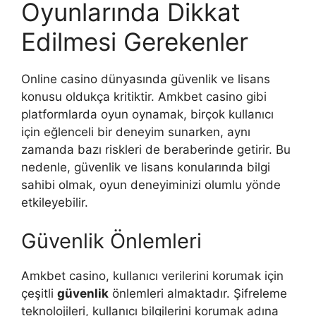
Oyunlarında Dikkat
Edilmesi Gerekenler
Online casino dünyasında güvenlik ve lisans
konusu oldukça kritiktir. Amkbet casino gibi
platformlarda oyun oynamak, birçok kullanıcı
için eğlenceli bir deneyim sunarken, aynı
zamanda bazı riskleri de beraberinde getirir. Bu
nedenle, güvenlik ve lisans konularında bilgi
sahibi olmak, oyun deneyiminizi olumlu yönde
etkileyebilir.
Güvenlik Önlemleri
Amkbet casino, kullanıcı verilerini korumak için
çeşitli
güvenlik
önlemleri almaktadır. Şifreleme
teknolojileri, kullanıcı bilgilerini korumak adına