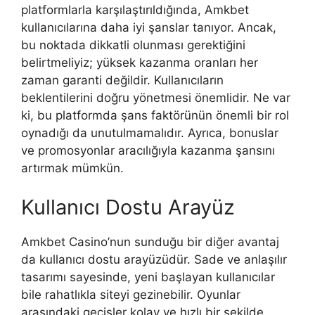
platformlarla karşılaştırıldığında, Amkbet
kullanıcılarına daha iyi şanslar tanıyor. Ancak,
bu noktada dikkatli olunması gerektiğini
belirtmeliyiz; yüksek kazanma oranları her
zaman garanti değildir. Kullanıcıların
beklentilerini doğru yönetmesi önemlidir. Ne var
ki, bu platformda şans faktörünün önemli bir rol
oynadığı da unutulmamalıdır. Ayrıca, bonuslar
ve promosyonlar aracılığıyla kazanma şansını
artırmak mümkün.
Kullanıcı Dostu Arayüz
Amkbet Casino’nun sunduğu bir diğer avantaj
da kullanıcı dostu arayüzüdür. Sade ve anlaşılır
tasarımı sayesinde, yeni başlayan kullanıcılar
bile rahatlıkla siteyi gezinebilir. Oyunlar
arasındaki geçişler kolay ve hızlı bir şekilde