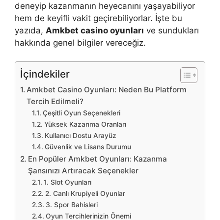
deneyip kazanmanın heyecanını yaşayabiliyor
hem de keyifli vakit geçirebiliyorlar. İşte bu
yazıda,
Amkbet casino oyunları
ve sundukları
hakkında genel bilgiler vereceğiz.
İçindekiler
Amkbet Casino Oyunları: Neden Bu Platform
Tercih Edilmeli?
Çeşitli Oyun Seçenekleri
Yüksek Kazanma Oranları
Kullanıcı Dostu Arayüz
Güvenlik ve Lisans Durumu
En Popüler Amkbet Oyunları: Kazanma
Şansınızı Artıracak Seçenekler
1. Slot Oyunları
2. Canlı Krupiyeli Oyunlar
3. Spor Bahisleri
Oyun Tercihlerinizin Önemi