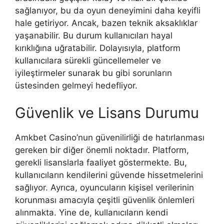
sağlanıyor, bu da oyun deneyimini daha keyifli
hale getiriyor. Ancak, bazen teknik aksaklıklar
yaşanabilir. Bu durum kullanıcıları hayal
kırıklığına uğratabilir. Dolayısıyla, platform
kullanıcılara sürekli güncellemeler ve
iyileştirmeler sunarak bu gibi sorunların
üstesinden gelmeyi hedefliyor.
Güvenlik ve Lisans Durumu
Amkbet Casino’nun güvenilirliği de hatırlanması
gereken bir diğer önemli noktadır. Platform,
gerekli lisanslarla faaliyet göstermekte. Bu,
kullanıcıların kendilerini güvende hissetmelerini
sağlıyor. Ayrıca, oyuncuların kişisel verilerinin
korunması amacıyla çeşitli güvenlik önlemleri
alınmakta. Yine de, kullanıcıların kendi