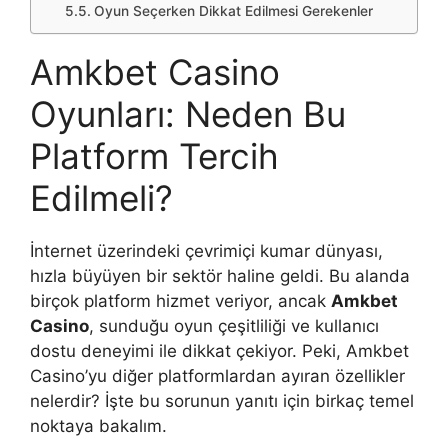
Oyun Seçerken Dikkat Edilmesi Gerekenler
Amkbet Casino
Oyunları: Neden Bu
Platform Tercih
Edilmeli?
İnternet üzerindeki çevrimiçi kumar dünyası,
hızla büyüyen bir sektör haline geldi. Bu alanda
birçok platform hizmet veriyor, ancak
Amkbet
Casino
, sunduğu oyun çeşitliliği ve kullanıcı
dostu deneyimi ile dikkat çekiyor. Peki, Amkbet
Casino’yu diğer platformlardan ayıran özellikler
nelerdir? İşte bu sorunun yanıtı için birkaç temel
noktaya bakalım.