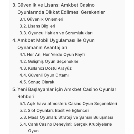
Güvenlik ve Lisans: Amkbet Casino
Oyunlarında Dikkat Edilmesi Gerekenler
Güvenlik Önlemleri
Lisans Bilgileri
Oyuncu Hakları ve Sorumlulukları
Amkbet Mobil Uygulaması ile Oyun
Oynamanın Avantajları
Her An, Her Yerde Oyun Keyfi
Gelişmiş Oyun Seçenekleri
Kullanıcı Dostu Arayüz
Güvenli Oyun Ortamı
Sonuç Olarak
Yeni Başlayanlar için Amkbet Casino Oyunları
Rehberi
Açık hava atmosferi: Casino Oyun Seçenekleri
Slot Oyunları: Basit ve Eğlenceli
Masa Oyunları: Strateji ve Şansın Buluşması
Canlı Casino Deneyimi: Gerçek Krupiyelerle
Oyun