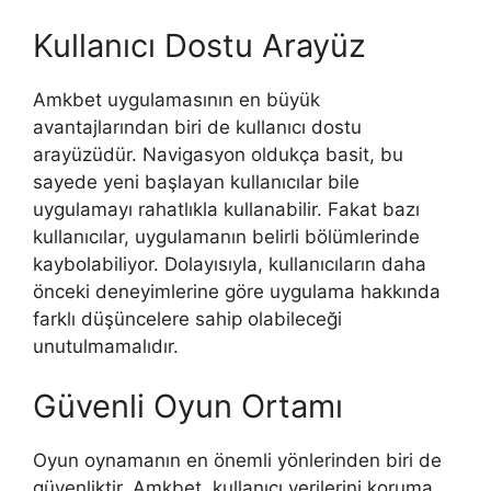
Kullanıcı Dostu Arayüz
Amkbet uygulamasının en büyük
avantajlarından biri de kullanıcı dostu
arayüzüdür. Navigasyon oldukça basit, bu
sayede yeni başlayan kullanıcılar bile
uygulamayı rahatlıkla kullanabilir. Fakat bazı
kullanıcılar, uygulamanın belirli bölümlerinde
kaybolabiliyor. Dolayısıyla, kullanıcıların daha
önceki deneyimlerine göre uygulama hakkında
farklı düşüncelere sahip olabileceği
unutulmamalıdır.
Güvenli Oyun Ortamı
Oyun oynamanın en önemli yönlerinden biri de
güvenliktir. Amkbet, kullanıcı verilerini koruma