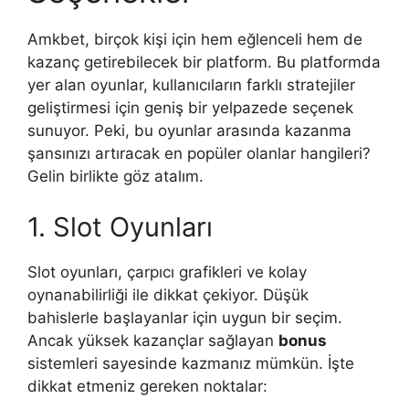
Amkbet, birçok kişi için hem eğlenceli hem de
kazanç getirebilecek bir platform. Bu platformda
yer alan oyunlar, kullanıcıların farklı stratejiler
geliştirmesi için geniş bir yelpazede seçenek
sunuyor. Peki, bu oyunlar arasında kazanma
şansınızı artıracak en popüler olanlar hangileri?
Gelin birlikte göz atalım.
1. Slot Oyunları
Slot oyunları, çarpıcı grafikleri ve kolay
oynanabilirliği ile dikkat çekiyor. Düşük
bahislerle başlayanlar için uygun bir seçim.
Ancak yüksek kazançlar sağlayan
bonus
sistemleri sayesinde kazmanız mümkün. İşte
dikkat etmeniz gereken noktalar: