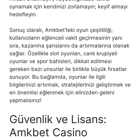
oynamak için kendinizi zorlamayın; keyif almayı
hedefleyin.
Sonuç olarak, Amkbet’teki oyun çeşitliliği,
kullanıcıların eğlenceli vakit geçirmesinin yanı
sıra, kazanma şanslarını da artırmalarına olanak
sağlar. Özellikle slot oyunları, canlı krupiyeli
oyunlar ve spor bahisleri, dikkat edilmesi
gereken bazı unsurlar ile birlikte büyük fırsatlar
sunuyor. Bu bağlamda, oyunlar ile ilgili
bilgilerinizi artırmak, stratejilerinizi geliştirmek ve
en önemlisi eğlenmek için elinizden geleni
yapmalısınız!
Güvenlik ve Lisans:
Amkbet Casino