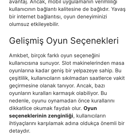
avantaj. Ancak, mobil uygulamanın verimliliği
kullanıcının bağlantı kalitesine de bağlıdır. Yavaş
bir internet bağlantısı, oyun deneyiminizi
olumsuz etkileyebilir.
Gelişmiş Oyun Seçenekleri
Amkbet, birçok farklı oyun seçeneğini
kullanıcısına sunuyor. Slot makinelerinden masa
oyunlarına kadar geniş bir yelpazeye sahip. Bu
çeşitlilik, kullanıcıların sıkılmadan saatlerce vakit
geçirmesine olanak tanıyor. Ancak, bazı
oyunların kuralları karmaşık olabiliyor. Bu
nedenle, oyunu oynamadan önce kurallarını
dikkatlice okumak faydalı olur.
Oyun
seçeneklerinin zenginliği
, kullanıcıların
ihtiyaçlarını karşılamak adına oldukça önemli bir
detaydır.