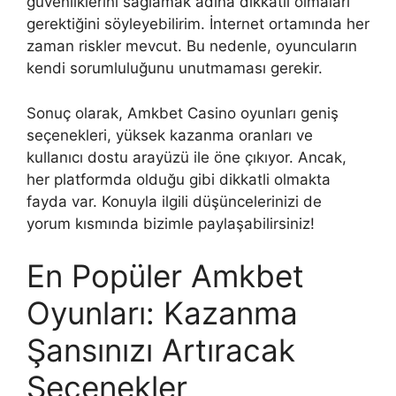
güvenliklerini sağlamak adına dikkatli olmaları
gerektiğini söyleyebilirim. İnternet ortamında her
zaman riskler mevcut. Bu nedenle, oyuncuların
kendi sorumluluğunu unutmaması gerekir.
Sonuç olarak, Amkbet Casino oyunları geniş
seçenekleri, yüksek kazanma oranları ve
kullanıcı dostu arayüzü ile öne çıkıyor. Ancak,
her platformda olduğu gibi dikkatli olmakta
fayda var. Konuyla ilgili düşüncelerinizi de
yorum kısmında bizimle paylaşabilirsiniz!
En Popüler Amkbet
Oyunları: Kazanma
Şansınızı Artıracak
Seçenekler