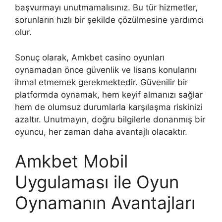
başvurmayı unutmamalısınız. Bu tür hizmetler,
sorunların hızlı bir şekilde çözülmesine yardımcı
olur.
Sonuç olarak, Amkbet casino oyunları
oynamadan önce güvenlik ve lisans konularını
ihmal etmemek gerekmektedir. Güvenilir bir
platformda oynamak, hem keyif almanızı sağlar
hem de olumsuz durumlarla karşılaşma riskinizi
azaltır. Unutmayın, doğru bilgilerle donanmış bir
oyuncu, her zaman daha avantajlı olacaktır.
Amkbet Mobil
Uygulaması ile Oyun
Oynamanın Avantajları