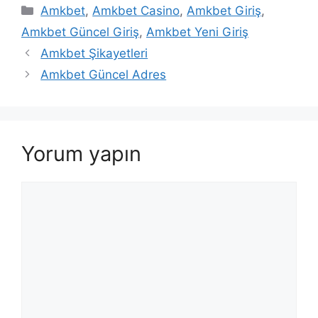
Kategoriler
Amkbet
,
Amkbet Casino
,
Amkbet Giriş
,
Amkbet Güncel Giriş
,
Amkbet Yeni Giriş
Amkbet Şikayetleri
Amkbet Güncel Adres
Yorum yapın
Yorum