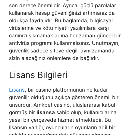
son derece önemlidir. Ayrıca, güçlü parolalar
kullanarak hesap güvenliğinizi artırmanız da
oldukça faydalıdır. Bu bağlamda, bilgisayar
virüslerine ve kötü niyetli yazılımlara karşı
canınızı sıkmamak adına her zaman güncel bir
antivirüs programı kullanmalısınız. Unutmayın,
güvenlik sadece siteye değil, aynı zamanda
sizin alacağınız önlemlere de bağlıdır.
Lisans Bilgileri
Lisans
, bir casino platformunun ne kadar
güvenilir olduğunu açıkça gösteren önemli bir
unsurdur. Amkbet casino, uluslararası kabul
görmüş bir
lisansa
sahip olup, kullanıcılarına
yasal bir çerçevede hizmet etmektedir. Bu
lisansın varlığı, oyuncuların oyunların adil bir
şekilde oynandığına dair güvence almasını