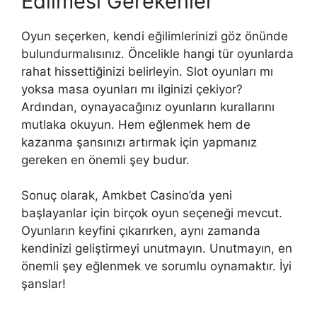
Edilmesi Gerekenler
Oyun seçerken, kendi eğilimlerinizi göz önünde
bulundurmalısınız. Öncelikle hangi tür oyunlarda
rahat hissettiğinizi belirleyin. Slot oyunları mı
yoksa masa oyunları mı ilginizi çekiyor?
Ardından, oynayacağınız oyunların kurallarını
mutlaka okuyun. Hem eğlenmek hem de
kazanma şansınızı artırmak için yapmanız
gereken en önemli şey budur.
Sonuç olarak, Amkbet Casino’da yeni
başlayanlar için birçok oyun seçeneği mevcut.
Oyunların keyfini çıkarırken, aynı zamanda
kendinizi geliştirmeyi unutmayın. Unutmayın, en
önemli şey eğlenmek ve sorumlu oynamaktır. İyi
şanslar!