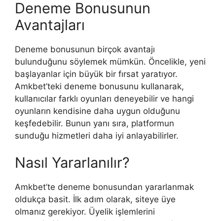
Deneme Bonusunun
Avantajları
Deneme bonusunun birçok avantajı
bulunduğunu söylemek mümkün. Öncelikle, yeni
başlayanlar için büyük bir fırsat yaratıyor.
Amkbet’teki deneme bonusunu kullanarak,
kullanıcılar farklı oyunları deneyebilir ve hangi
oyunların kendisine daha uygun olduğunu
keşfedebilir. Bunun yanı sıra, platformun
sunduğu hizmetleri daha iyi anlayabilirler.
Nasıl Yararlanılır?
Amkbet’te deneme bonusundan yararlanmak
oldukça basit. İlk adım olarak, siteye üye
olmanız gerekiyor. Üyelik işlemlerini