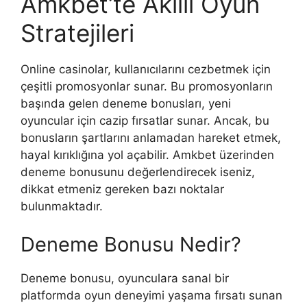
Amkbet’te Akıllı Oyun
Stratejileri
Online casinolar, kullanıcılarını cezbetmek için
çeşitli promosyonlar sunar. Bu promosyonların
başında gelen deneme bonusları, yeni
oyuncular için cazip fırsatlar sunar. Ancak, bu
bonusların şartlarını anlamadan hareket etmek,
hayal kırıklığına yol açabilir. Amkbet üzerinden
deneme bonusunu değerlendirecek iseniz,
dikkat etmeniz gereken bazı noktalar
bulunmaktadır.
Deneme Bonusu Nedir?
Deneme bonusu, oyunculara sanal bir
platformda oyun deneyimi yaşama fırsatı sunan