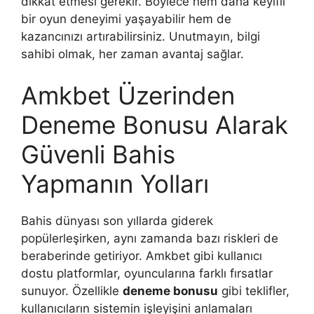
dikkat etmesi gerekir. Böylece hem daha keyifli
bir oyun deneyimi yaşayabilir hem de
kazancınızı artırabilirsiniz. Unutmayın, bilgi
sahibi olmak, her zaman avantaj sağlar.
Amkbet Üzerinden
Deneme Bonusu Alarak
Güvenli Bahis
Yapmanın Yolları
Bahis dünyası son yıllarda giderek
popülerleşirken, aynı zamanda bazı riskleri de
beraberinde getiriyor. Amkbet gibi kullanıcı
dostu platformlar, oyuncularına farklı fırsatlar
sunuyor. Özellikle
deneme bonusu
gibi teklifler,
kullanıcıların sistemin işleyişini anlamaları