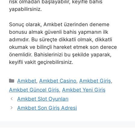
risk olmadan başlayabilir, keyifle bahis
yapabilirsiniz.
Sonuç olarak, Amkbet üzerinden deneme
bonusu almak güvenli bahis yapmanın ilk
adımıdır. Bu süreçte dikkatli olmak, dikkatli
okumak ve bilinçli hareket etmek son derece
önemlidir. Bahislerinizi bu şekilde yaparak,
keyifli vakit geçirebilirsiniz.
Kategoriler
Amkbet
,
Amkbet Casino
,
Amkbet Giriş
,
Amkbet Güncel Giriş
,
Amkbet Yeni Giriş
Amkbet Slot Oyunları
Amkbet Son Giriş Adresi