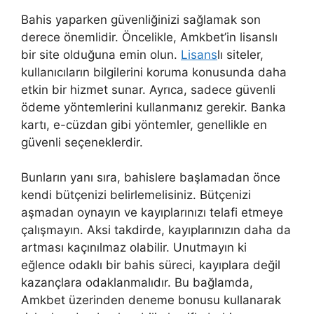
Bahis yaparken güvenliğinizi sağlamak son
derece önemlidir. Öncelikle, Amkbet’in lisanslı
bir site olduğuna emin olun.
Lisans
lı siteler,
kullanıcıların bilgilerini koruma konusunda daha
etkin bir hizmet sunar. Ayrıca, sadece güvenli
ödeme yöntemlerini kullanmanız gerekir. Banka
kartı, e-cüzdan gibi yöntemler, genellikle en
güvenli seçeneklerdir.
Bunların yanı sıra, bahislere başlamadan önce
kendi bütçenizi belirlemelisiniz. Bütçenizi
aşmadan oynayın ve kayıplarınızı telafi etmeye
çalışmayın. Aksi takdirde, kayıplarınızın daha da
artması kaçınılmaz olabilir. Unutmayın ki
eğlence odaklı bir bahis süreci, kayıplara değil
kazançlara odaklanmalıdır. Bu bağlamda,
Amkbet üzerinden deneme bonusu kullanarak