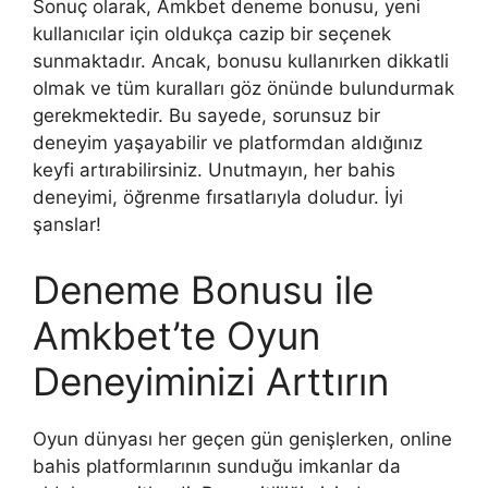
Sonuç olarak, Amkbet deneme bonusu, yeni
kullanıcılar için oldukça cazip bir seçenek
sunmaktadır. Ancak, bonusu kullanırken dikkatli
olmak ve tüm kuralları göz önünde bulundurmak
gerekmektedir. Bu sayede, sorunsuz bir
deneyim yaşayabilir ve platformdan aldığınız
keyfi artırabilirsiniz. Unutmayın, her bahis
deneyimi, öğrenme fırsatlarıyla doludur. İyi
şanslar!
Deneme Bonusu ile
Amkbet’te Oyun
Deneyiminizi Arttırın
Oyun dünyası her geçen gün genişlerken, online
bahis platformlarının sunduğu imkanlar da