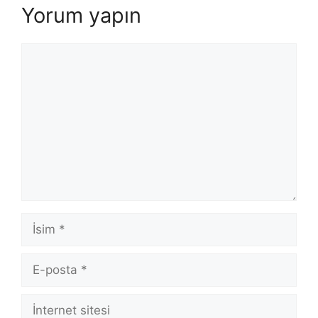
Yorum yapın
Yorum
İsim
E-
posta
İnternet