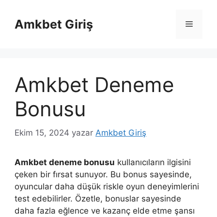
İçeriğe
atla
Amkbet Giriş
Menü
Amkbet Deneme
Bonusu
Ekim 15, 2024
yazar
Amkbet Giriş
Amkbet deneme bonusu
kullanıcıların ilgisini
çeken bir fırsat sunuyor. Bu bonus sayesinde,
oyuncular daha düşük riskle oyun deneyimlerini
test edebilirler. Özetle, bonuslar sayesinde
daha fazla eğlence ve kazanç elde etme şansı