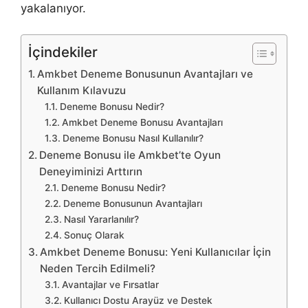
yakalanıyor.
İçindekiler
Amkbet Deneme Bonusunun Avantajları ve
Kullanım Kılavuzu
Deneme Bonusu Nedir?
Amkbet Deneme Bonusu Avantajları
Deneme Bonusu Nasıl Kullanılır?
Deneme Bonusu ile Amkbet’te Oyun
Deneyiminizi Arttırın
Deneme Bonusu Nedir?
Deneme Bonusunun Avantajları
Nasıl Yararlanılır?
Sonuç Olarak
Amkbet Deneme Bonusu: Yeni Kullanıcılar İçin
Neden Tercih Edilmeli?
Avantajlar ve Fırsatlar
Kullanıcı Dostu Arayüz ve Destek