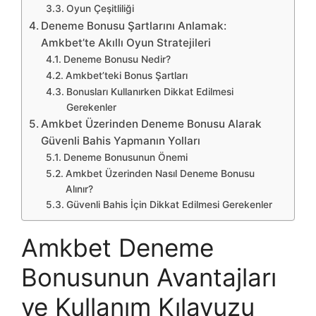
Oyun Çeşitliliği
Deneme Bonusu Şartlarını Anlamak:
Amkbet’te Akıllı Oyun Stratejileri
Deneme Bonusu Nedir?
Amkbet’teki Bonus Şartları
Bonusları Kullanırken Dikkat Edilmesi
Gerekenler
Amkbet Üzerinden Deneme Bonusu Alarak
Güvenli Bahis Yapmanın Yolları
Deneme Bonusunun Önemi
Amkbet Üzerinden Nasıl Deneme Bonusu
Alınır?
Güvenli Bahis İçin Dikkat Edilmesi Gerekenler
Amkbet Deneme
Bonusunun Avantajları
ve Kullanım Kılavuzu