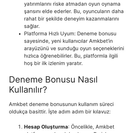
yatırımlarını riske atmadan oyun oynama
şansını elde ederler. Bu, oyuncuların daha
rahat bir şekilde deneyim kazanmalarını
sağlar.
Platforma Hızlı Uyum: Deneme bonusu
sayesinde, yeni kullanıcılar Amkbet’in
arayüzünü ve sunduğu oyun seçeneklerini
hızlıca öğrenebilirler. Bu, platformla ilgili
hoş bir ilk izlenim yaratır.
Deneme Bonusu Nasıl
Kullanılır?
Amkbet deneme bonusunun kullanım süreci
oldukça basittir. İşte adım adım bir kılavuz:
Hesap Oluşturma
: Öncelikle, Amkbet